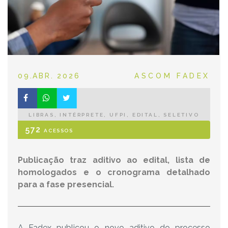
POSTED ON
CATEGORIES
09.ABR. 2026
ASCOM FADEX
LIBRAS, INTÉRPRETE, UFPI, EDITAL, SELETIVO
572
ACESSOS
Publicação traz aditivo ao edital, lista de
homologados e o cronograma detalhado
para a fase presencial.
A Fadex publicou o novo aditivo do processo