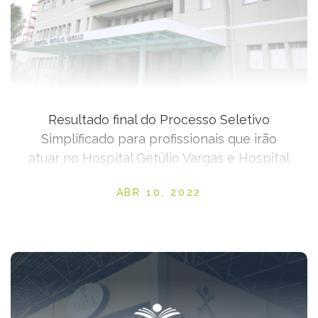
Resultado final do Processo Seletivo
Simplificado para profissionais que irão
atuar no Hospital Getúlio Vargas e Hospital
regional Justino está disponível
Posted on
ABR 10, 2022