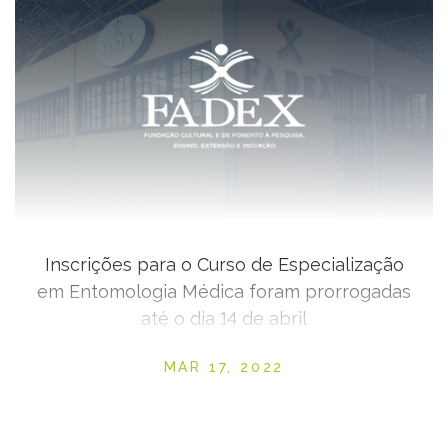
Inscrições para o Curso de Especialização
em Entomologia Médica foram prorrogadas
até o dia 14 de abril
Posted on
MAR 17, 2022