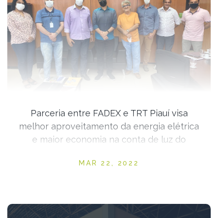
Parceria entre FADEX e TRT Piauí visa
melhor aproveitamento da energia elétrica
e maior economia na conta de luz do
Tribunal
Posted on
MAR 22, 2022