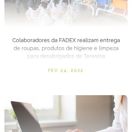
Colaboradores da FADEX realizam entrega
de roupas, produtos de higiene e limpeza
para desabrigados de Teresina
Posted on
FEV 24, 2022