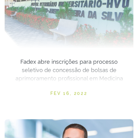
Fadex abre inscrições para processo
seletivo de concessão de bolsas de
aprimoramento profissional em Medicina
Veterinária
Posted on
FEV 16, 2022